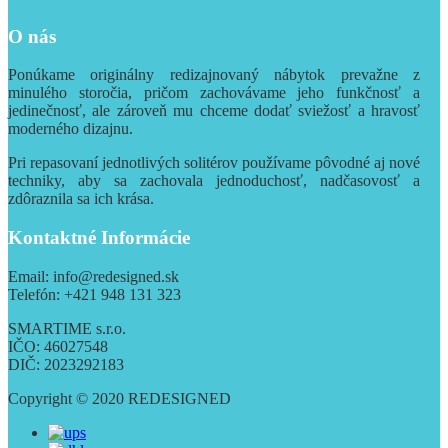
O nás
Ponúkame originálny redizajnovaný nábytok prevažne z
minulého storočia, pričom zachovávame jeho funkčnosť a
jedinečnosť, ale zároveň mu chceme dodať sviežosť a hravosť
moderného dizajnu.
Pri repasovaní jednotlivých solitérov používame pôvodné aj nové
techniky, aby sa zachovala jednoduchosť, nadčasovosť a
zdôraznila sa ich krása.
Kontaktné Informácie
Email: info@redesigned.sk
Telefón: +421 948 131 323
SMARTIME s.r.o.
IČO: 46027548
DIČ: 2023292183
Copyright © 2020 REDESIGNED